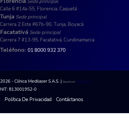
Florencia
Sede principal
Calle 6 #14a-55, Florencia, Caquetá
Tunja
Sede principal
Carrera 2 Este #67b-90, Tunja, Boyacá
Facatativá
Sede principal
Carrera 7 #13-95, Facatativá, Cundinamarca
Teléfono:
01 8000 932 370
2026 - Clínica Medilaser S.A.S. |
Basado en
W3Layouts
NIT: 813001952-0
Política De Privacidad
Contáctanos