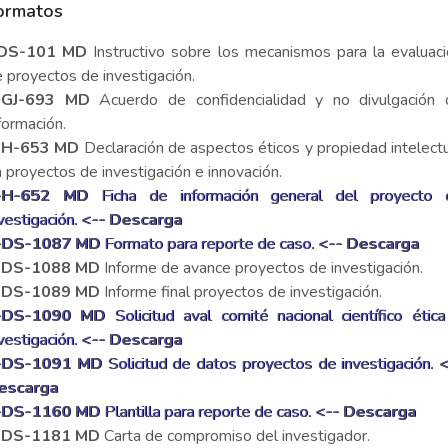
ormatos
-DS-101 MD
Instructivo sobre los mecanismos para la evaluac
 proyectos de investigación.
-GJ-693 MD
Acuerdo de confidencialidad y no divulgación 
formación.
-H-653 MD
Declaración de aspectos éticos y propiedad intelect
 proyectos de investigación e innovación.
-H-652 MD
Ficha de información general del proyecto 
vestigación.
<-- Descarga
-DS-1087 MD
Formato para reporte de caso.
<-- Descarga
-DS-1088 MD
Informe de avance proyectos de investigación.
-DS-1089 MD
Informe final proyectos de investigación.
-DS-1090 MD
Solicitud aval comité nacional científico étic
vestigación.
<-- Descarga
-DS-1091 MD
Solicitud de datos proyectos de investigación.
<
escarga
-DS-1160 MD
Plantilla para reporte de caso.
<-- Descarga
-DS-1181 MD
Carta de compromiso del investigador.