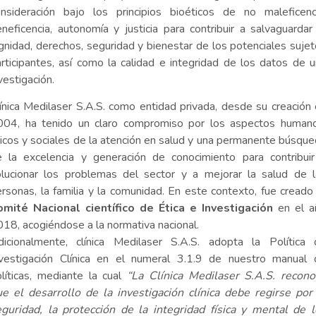
onsideración bajo los principios bioéticos de no maleficenci
neficencia, autonomía y justicia para contribuir a salvaguardar
gnidad, derechos, seguridad y bienestar de los potenciales suje
rticipantes, así como la calidad e integridad de los datos de 
vestigación.
ínica Medilaser S.A.S. como entidad privada, desde su creación
004, ha tenido un claro compromiso por los aspectos humano
icos y sociales de la atención en salud y una permanente búsqu
e la excelencia y generación de conocimiento para contribuir
olucionar los problemas del sector y a mejorar la salud de l
rsonas, la familia y la comunidad. En este contexto, fue creado
omité Nacional científico de Ética e Investigación
en el a
18, acogiéndose a la normativa nacional.
dicionalmente, clínica Medilaser S.A.S. adopta la Política 
nvestigación Clínica en el numeral 3.1.9 de nuestro manual 
líticas, mediante la cual
“La Clínica Medilaser S.A.S. recono
e el desarrollo de la investigación clínica debe regirse por
guridad, la protección de la integridad física y mental de 