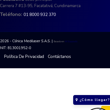
Carrera 7 #13-95, Facatativá, Cundinamarca
Teléfono:
01 8000 932 370
2026 - Clínica Medilaser S.A.S. |
Basado en
W3Layouts
NIT: 813001952-0
Política De Privacidad
Contáctanos
¿Cómo llegar?