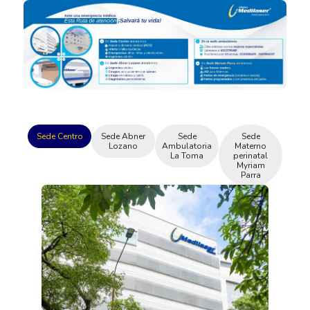
Sede Centro
Sede Abner
Sede
Sede
Lozano
Ambulatoria
Materno
La Toma
perinatal
Myriam
Parra