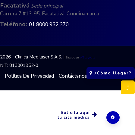
Facatativá
Sede principal
Carrera 7 #13-95, Facatativá, Cundinamarca
Teléfono:
01 8000 932 370
2026 - Clínica Medilaser S.A.S. |
Basado en
W3Layouts
NIT: 813001952-0
¿Cómo llegar?
Política De Privacidad
Contáctanos
⤴
Solicita aquí
tu cita médica